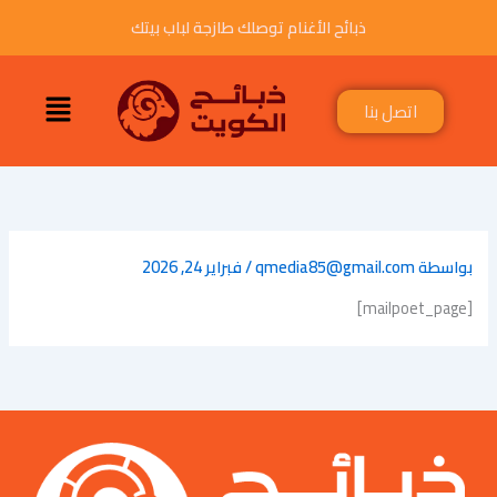
خطي
ذبائح الأغنام توصلك طازجة لباب بيتك
لى
لمحتوى
القائمة
اتصل بنا
بواسطة
qmedia85@gmail.com
/
فبراير 24, 2026
[mailpoet_page]