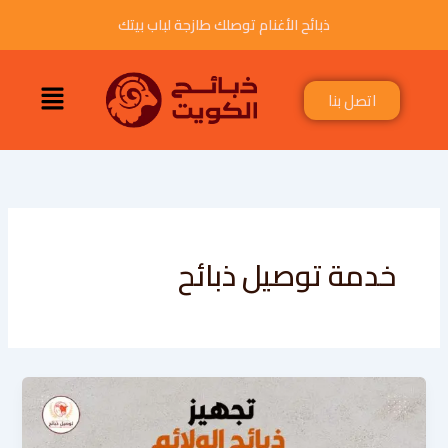
خطي
ذبائح الأغنام توصلك طازجة لباب بيتك
لى
لمحتوى
القائمة
اتصل بنا
خدمة توصيل ذبائح